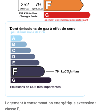
252
79
2
2
kWh/m
.an
kg CO
/m
.an
2
252 kWh/m²/an
d'énergie finale
logement extrêmement peu performant
Dont émissions de gaz à effet de serre
*
peu d'émissions de CO2
79
kgCO
/m
.an
2
2
Émissions de CO2 très importantes
Logement à consommation énergétique excessive :
classe F.