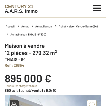
CENTURY 21
A.A.R.S. Immo
Accueil
Achat
Achat Maison
Achat Maison Val-de-Marne (94)
Achat Maison THIAIS (94320)
Maison à vendre
2
12 pièces - 279,32 m
THIAIS - 94
Ref : 26854
895 000 €
Honoraires charge vendeur
850 avis (achat/vente) : 9,0/10