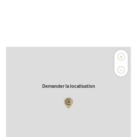
Afficher sur la carte :
+
Agence
Biens vendus
-
Demander la localisation
Vue globale
2
Surface totale : 279,3 m
2
Surface habitable : 279,3 m
2
Surface terrain : 965 m