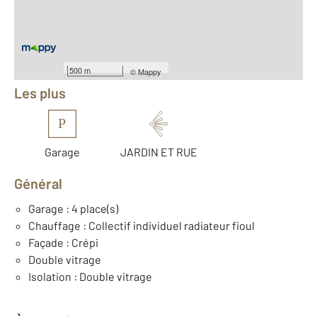
Nombre de pièces : 12
[Voir le détail]
Équipements
500 m
©
Mappy
Les plus
P
Garage
JARDIN ET RUE
Général
Garage : 4 place(s)
Chauffage : Collectif individuel radiateur fioul
Façade : Crépi
Double vitrage
Isolation : Double vitrage