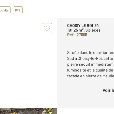
usivité
DPE
CHOISY LE ROI 94
2
101,25 m
, 6 pièces
Ref : 27565
Située dans le quartier r
Sud à Choisy-le-Roi, cett
pierre séduit immédiateme
luminosité et la qualité de
façade en pierre de Meulièr
Voir 