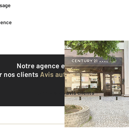
ssage
agence
Notre agence est notée
9,0/10
r nos clients
Avis authentifiés par Qualite
Voir tous les avis clients