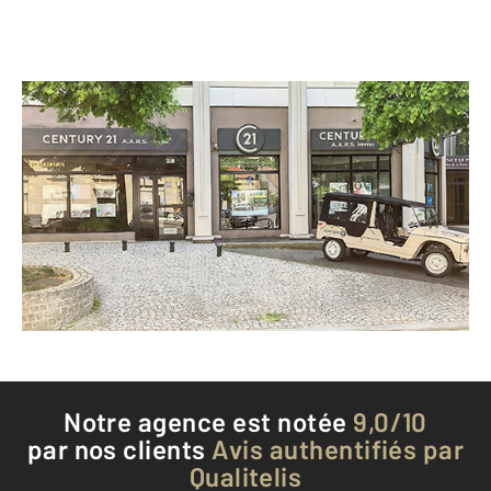
CENTURY 21 A.A.R.S. Immo
1-11 avenue René Panhard RN 186
THIAIS - 94320
Envoyer un message
Téléphoner à l'agence
Notre agence est notée
9,0/10
par nos clients
Avis authentifiés par
Qualitelis