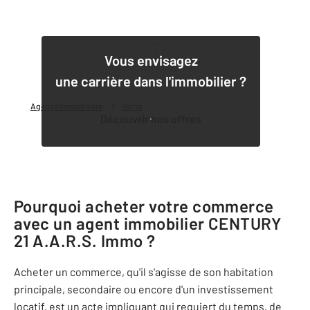
1
Vous envisagez
une carrière dans l'immobilier ?
Agence immobilière
Vente
Découvrir nos offres
Pourquoi acheter votre commerce
avec un agent immobilier
CENTURY
21 A.A.R.S. Immo
?
Acheter un commerce, qu'il s'agisse de son habitation
principale, secondaire ou encore d'un investissement
locatif, est un acte impliquant qui requiert du temps, de