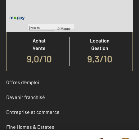
Votre agence est notée
500 m
©
Mappy
Achat
Location
Vente
Gestion
9,0
/
10
9,3/10
Offres d'emploi
Devenir franchisé
Entreprise et commerce
Fine Homes & Estates