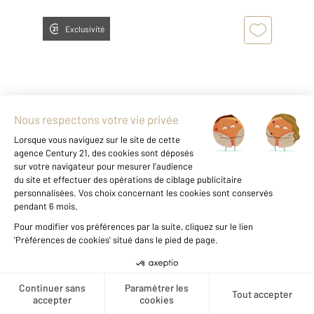
Exclusivité
THIAIS 94
2
42,80 m
, 2 pièces
Ref : 27522
Appartement F2 à vendre
129 000 €
Visiter le site dédié
- Thiais - Exclusivité CENTURY 21 A.A.R.S Immo
Créer une alerte