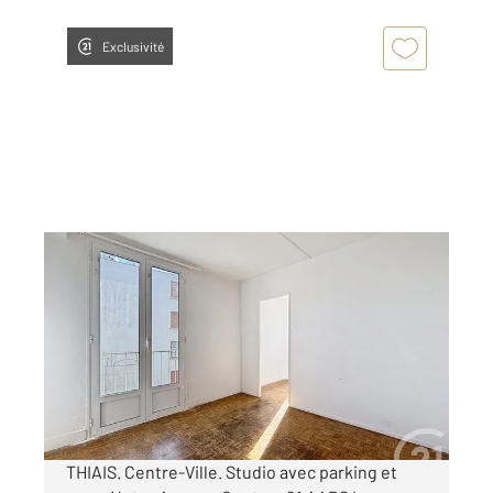
Exclusivité
THIAIS 94
2
29 m
, 1 pièce
Ref : 27602
Appartement Studio à vendre
119 000 €
Visiter le site dédié
THIAIS. Centre-Ville. Studio avec parking et