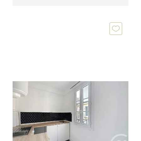
THIAIS 94
2
36,48 m
, 2 pièces
Ref : 27551
Appartement F2 à vendre
129 000 €