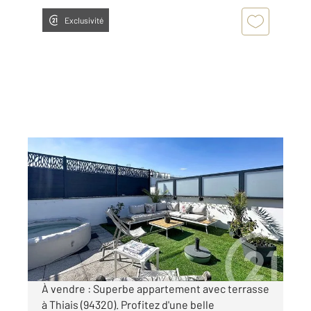
Exclusivité
THIAIS 94
2
84,42 m
, 4 pièces
Ref : 26210
Appartement F4 à vendre
431 500 €
Visiter le site dédié
À vendre : Superbe appartement avec terrasse
à Thiais (94320). Profitez d'une belle