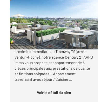
THIAIS 94
2
88,05 m
, 4 pièces
Ref : 25355
Appartement F4 à vendre
489 000 €
THIAIS - Dans résidence de grand standing à
proximité immédiate du Tramway T9 (Arret
Verdun-Hoche), notre agence Century 21 AARS
Immo vous propose cet appartement de 4
pièces principales aux prestations de qualité
et finitions soignées... Appartement
traversant avec séjour / Cuisine ...
Voir le détail du bien