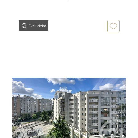
Exclusivité
THIAIS 94
2
35,75 m
, 2 pièces
Ref : 27393
Appartement F2 à vendre
139 000 €
CENTURY 21 AARS IMMO vous propose EN