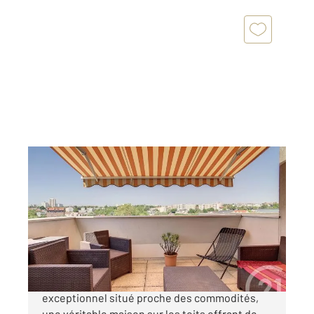
THIAIS 94
2
106,93 m
, 4 pièces
Ref : 25874
Appartement Duplex à vendre
449 000 €
THIAIS - Découvrez un appartement
exceptionnel situé proche des commodités,
une véritable maison sur les toits offrant de