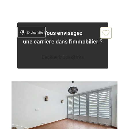
Vous envisagez
Exclusivité
une carrière dans l'immobilier ?
Découvrir nos offres
THIAIS 94
2
52,83 m
, 3 pièces
Ref : 27536
Appartement F3 à vendre
217 000 €