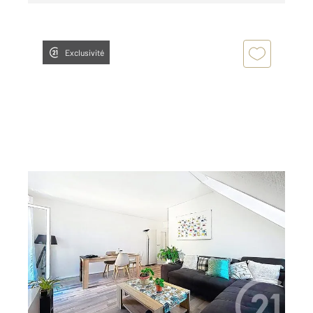
Exclusivité
THIAIS 94
2
60,36 m
, 3 pièces
Ref : 25422
Appartement F2 Bis à vendre
215 000 €
Visiter le site dédié