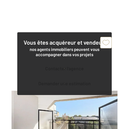
Vous êtes acquéreur et vendeur,
nos agents immobiliers peuvent vous
accompagner dans vos projets
Contacter l'agence
Demander une estimation
THIAIS 94
2
55,33 m
, 2 pièces
Ref : 27601
Appartement F2 à vendre