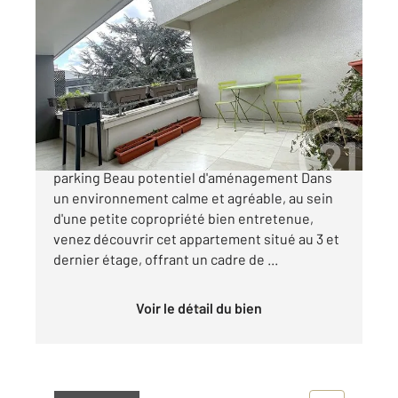
THIAIS 94
2
65,63 m
, 3 pièces
Ref : 21693
Appartement F3 à vendre
219 900 €
THIAIS Dernier étage avec terrasse, cave et
parking Beau potentiel d'aménagement Dans
un environnement calme et agréable, au sein
d'une petite copropriété bien entretenue,
venez découvrir cet appartement situé au 3 et
dernier étage, offrant un cadre de ...
Voir le détail du bien