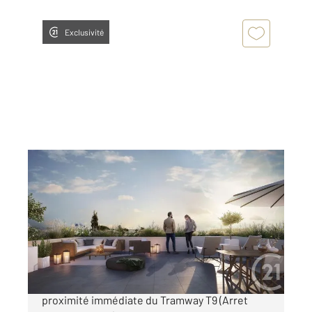
Exclusivité
THIAIS 94
2
73,05 m
, 4 pièces
Ref : 25351
Appartement F4 à vendre
439 000 €
THIAIS - Dans résidence de grand standing à
proximité immédiate du Tramway T9 (Arret