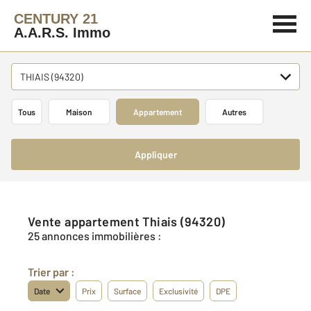
CENTURY 21
A.A.R.S. Immo
THIAIS (94320)
Tous
Maison
Appartement
Autres
Appliquer
Vente appartement Thiais (94320)
25 annonces immobilières :
Trier par :
Date
Prix
Surface
Exclusivité
DPE