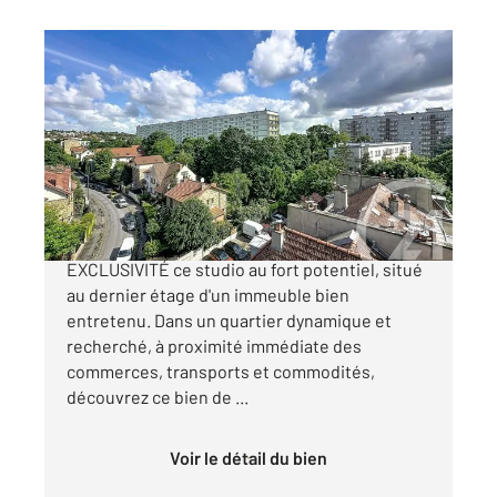
THIAIS 94
2
17,20 m
, 1 pièce
Ref : 27394
Appartement F1 à vendre
89 000 €
CENTURY 21 AARS IMMO vous présente en
EXCLUSIVITÉ ce studio au fort potentiel, situé
au dernier étage d'un immeuble bien
entretenu. Dans un quartier dynamique et
recherché, à proximité immédiate des
commerces, transports et commodités,
découvrez ce bien de ...
Voir le détail du bien