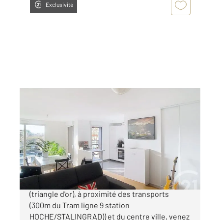
Exclusivité
THIAIS 94
2
85 m
, 4 pièces
Ref : 27588
Appartement F4 à vendre
399 000 €
THIAIS - Dans un quartier très recherché
(triangle d'or), à proximité des transports
(300m du Tram ligne 9 station
HOCHE/STALINGRAD)) et du centre ville, venez