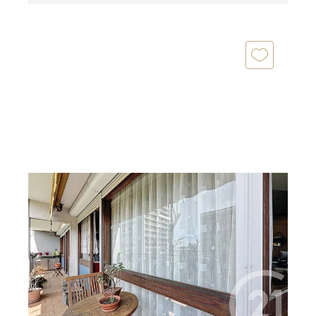
THIAIS 94
2
91,13 m
, 4 pièces
Ref : 27345
Appartement F4 à vendre
249 000 €
Notre agence Century 21 vous propose ce bel